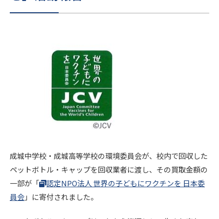
進路・進学
入試情報
在校生・
卒業生の
地域の
保護者の
皆様へ
皆様へ
皆様へ
このサイトについて
個人情報保護方針
いじめ防止基本方針
成城中学校・成城高等学校の環境委員会が、校内で回収した
ペットボトル・キャップを回収業者に渡し、その買取金額の
採用情報
文化祭
Today’s SEIJO
一部が「
認定NPO法人 世界の子どもにワクチンを 日本委
員会
」に寄付されました。