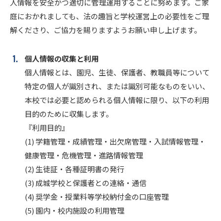
人情報を安全かつ適切に管理運用することに努めます。ご家
進路・進学
庭におかれましても、法の趣旨と学校運営上の必要性をご理
解くださり、ご協力を賜りますようお願い申し上げます。
入試情報
個人情報の収集と利用
個人情報とは、園児、生徒、保護者、教職員等について
在校生・
卒業生の
地域の
特定の個人が識別され、または識別可能なものをいい、
保護者の
皆様へ
皆様へ
皆様へ
本校では必要と認められる個人情報に限り、以下の利用
目的のために収集します。
『利用目的』
このサイトについて
個人情報保護方針
(1) 学籍管理・成績管理・出欠席管理・入試情報管理・
いじめ防止基本方針
健康管理・危機管理・進路情報管理
(2) 生徒証・各種証明書の発行
(3) 成城学校と保護者との連絡・通信
採用情報
文化祭
Today’s SEIJO
(4) 奨学金・授業料等学校納付金の口座管理
(5) 園内・校内施設の利用管理