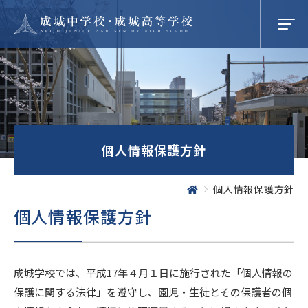
学校紹介
個人情報保護方針
成城での学び
個人情報保護方針
個人情報保護方針
学校生活
SEIJO STORIES
成城学校では、平成17年４月１日に施行された「個人情報の
保護に関する法律」を遵守し、園児・生徒とその保護者の個