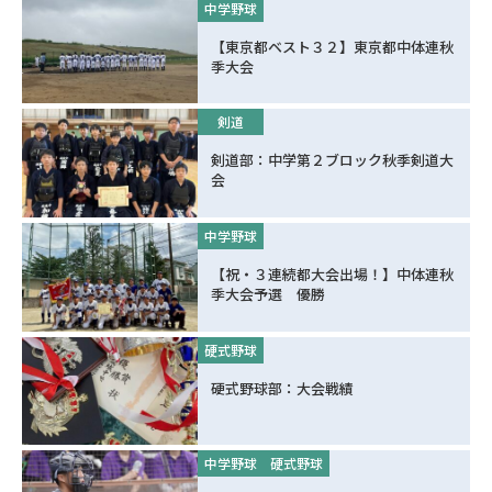
中学野球
【東京都ベスト３２】東京都中体連秋
季大会
剣道
剣道部：中学第２ブロック秋季剣道大
会
中学野球
【祝・３連続都大会出場！】中体連秋
季大会予選 優勝
硬式野球
硬式野球部：大会戦績
中学野球
硬式野球