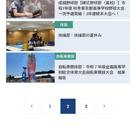
成城野球部【硬式野球部（高校）】令
和7年度 秋季東京都高等学校野球大会
一次予選突破！2年連続本大会へ！
体操
体操部：体操部の夏休み
自転車競技
自転車競技部：令和７年度全国高等学
校総合体育大会自転車競技大会 結果
報告
1
2
3