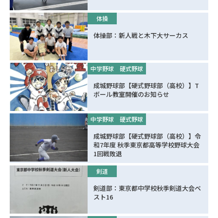
進路・進学
体操
体操部：新人戦と木下大サーカス
入試情報
中学野球
硬式野球
在校生・
卒業生の
地域の
成城野球部【硬式野球部（高校）】T
保護者の
皆様へ
皆様へ
ボール教室開催のお知らせ
皆様へ
中学野球
硬式野球
このサイトについて
個人情報保護方針
成城野球部【硬式野球部（高校）】令
和7年度 秋季東京都高等学校野球大会
いじめ防止基本方針
1回戦敗退
剣道
採用情報
文化祭
Today’s SEIJO
剣道部：東京都中学校秋季剣道大会ベ
スト16