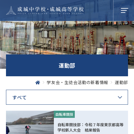
学校紹介
運動部
成城での学び
学友会・生徒会活動の新着情報
運動部
学校生活
自転車競技
SEIJO STORIES
自転車競技部：令和７年度東京都高等
学校新人大会 結果報告