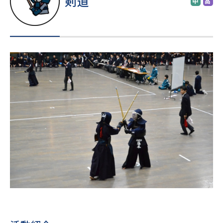
剣道
中
高
進路・進学
入試情報
在校生・
卒業生の
地域の
保護者の
皆様へ
皆様へ
皆様へ
このサイトについて
個人情報保護方針
いじめ防止基本方針
採用情報
文化祭
Today’s SEIJO