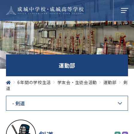
学校紹介
運動部
成城での学び
6年間の学校生活
学友会・生徒会活動
運動部
剣
道
学校生活
SEIJO STORIES