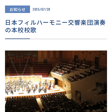
進路・進学
お知らせ
2015/07/28
入試情報
日本フィルハーモニー交響楽団演奏
の本校校歌
在校生・
卒業生の
地域の
保護者の
皆様へ
皆様へ
皆様へ
このサイトについて
個人情報保護方針
いじめ防止基本方針
採用情報
文化祭
Today’s SEIJO