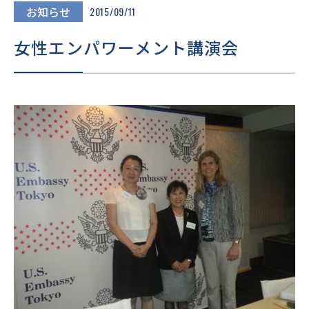
進路・進学
お知らせ
2015/09/11
女性エンパワーメント講演会
入試情報
在校生・
卒業生の
地域の
保護者の
皆様へ
皆様へ
皆様へ
このサイトについて
個人情報保護方針
いじめ防止基本方針
採用情報
文化祭
Today’s SEIJO