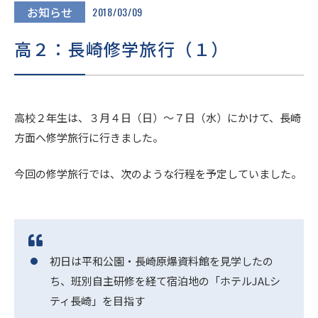
進路・進学
お知らせ
2018/03/09
高２：長崎修学旅行（１）
入試情報
在校生・
高校２年生は、３月４日（日）～７日（水）にかけて、長崎
卒業生の
地域の
保護者の
皆様へ
皆様へ
方面へ修学旅行に行きました。
皆様へ
今回の修学旅行では、次のような行程を予定していました。
このサイトについて
個人情報保護方針
いじめ防止基本方針
初日は平和公園・長崎原爆資料館を見学したの
採用情報
文化祭
Today’s SEIJO
ち、班別自主研修を経て宿泊地の「ホテルJALシ
ティ長崎」を目指す