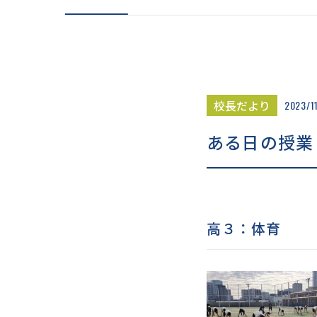
在校生の声
大学進
卒業生の声
卒業生
先生の声
キャリ
「卒業生」×「先生」
「先輩」×「後輩」
校長だより
2023/1
ある日の授業
高３：体育