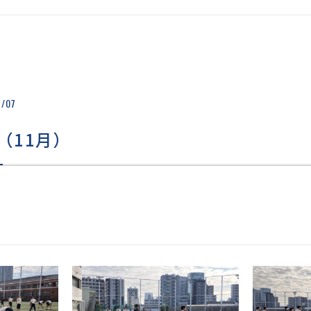
学に向けて
学校資料
個
の進路状況
学校説明会・イベント情
い
アガイダンス
報
クラブ見学会情報
生徒募集要項
WEB出願
1/07
入試結果
過去の入試問題
入試Q&A
（11月）
採点者からのメッセージ
転入試験