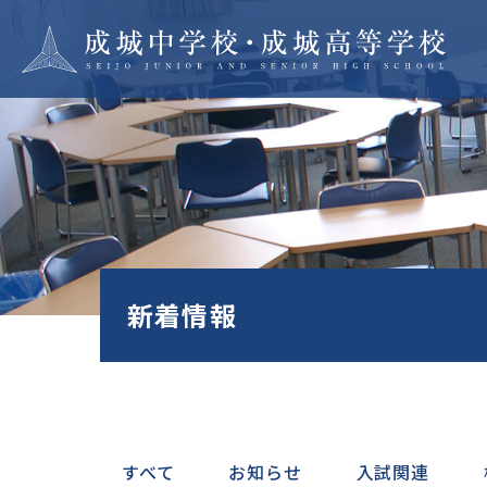
学校紹介
成城で
建学の精神・沿革
つなぐ
教育方針
抜く力
校長あいさつ
多様性
施設・設備
と協働
新着情報
学校規模
自ら考
災害対策
む
地域の皆様との連携
師親会・校友会
SEIJO STORIES
進路・
すべて
お知らせ
入試関連