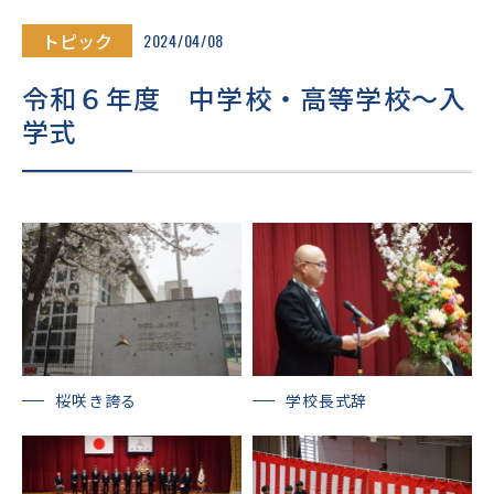
進路・進学
トピック
2024/04/08
入試情報
令和６年度 中学校・高等学校～入
学式
在校生・
卒業生の
地域の
保護者の
皆様へ
皆様へ
皆様へ
このサイトについて
個人情報保護方針
いじめ防止基本方針
桜咲き誇る
学校長式辞
採用情報
文化祭
Today’s SEIJO