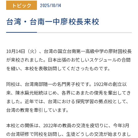
進路・進学
トピック
2025/10/14
台湾・台南一中廖校長来校
入試情報
在校生・
10月14日（火）、台湾の国立台南第一高級中学の廖財固校長
卒業生の
地域の
保護者の
皆様へ
皆様へ
が来校されました。日本出張のお忙しいスケジュールの合間
皆様へ
を縫い、本校を表敬訪問してくださったものです。
同校は、台湾南部随一の名門男子校です。1922年の創立以
このサイトについて
個人情報保護方針
来、陳水扁元総統はじめ、各界にあまたの俊秀を輩出してき
いじめ防止基本方針
ました。近年では、台湾における探究学習の拠点校として、
台湾の教育を牽引しています。
採用情報
文化祭
Today’s SEIJO
本校との関係は、2022年の教員の交流を皮切りに、今年3月
の台湾研修で同校を訪問し、生徒どうしの交流が始まりまし