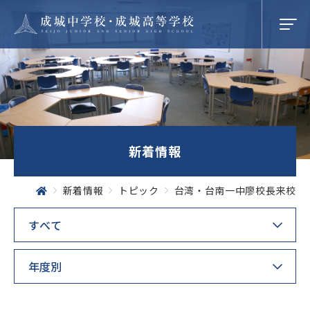
学校紹介
新着情報
成城での学び
新着情報
トピック
台湾・台南一中廖校長来校
学校生活
SEIJO STORIES