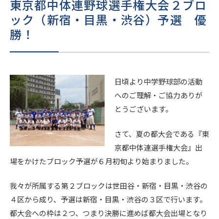
東京都中体連野球選手権大会２ブロ
進路・進学
ック（新宿・目黒・渋谷）予選 優
勝！
入試情報
在校生・
日頃より中学野球部の活動
卒業生の
地域の
保護者の
皆様へ
皆様へ
へのご理解・ご協力ありが
皆様へ
とうございます。
さて、夏の都大会である『東
このサイトについて
個人情報保護方針
京都中体連選手権大会』出
いじめ防止基本方針
場をかけたブロック予選が６月初旬より始まりました。
採用情報
文化祭
Today’s SEIJO
我々が所属する第２ブロックは世田谷・新宿・目黒・渋谷の
４区から成り、予選は新宿・目黒・渋谷の３区で行います。
都大会への枠は２つ、つまり決勝に進めば都大会出場となり