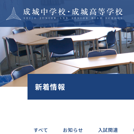
学校紹介
成城で
建学の精神・沿革
つなぐ
教育方針
抜く力
校長あいさつ
多様性
施設・設備
と協働
新着情報
学校規模
自ら考
災害対策
む
地域の皆様との連携
師親会・校友会
SEIJO STORIES
進路・
すべて
お知らせ
入試関連