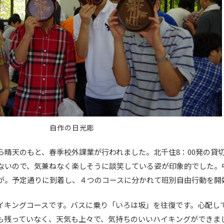
自作の日光彫
ら晴天のもと、春季校外課業が行われました。北千住8：00発の貸
ないので、気兼ねなく楽しそうに談笑している姿が印象的でした。
が。予定通りに到着し、４つのコースに分かれて班別自由行動を開
イキングコースです。バスに乗り「いろは坂」を往復です。心配し
も残っていなく、天気も上々で、気持ちのいいハイキングができま