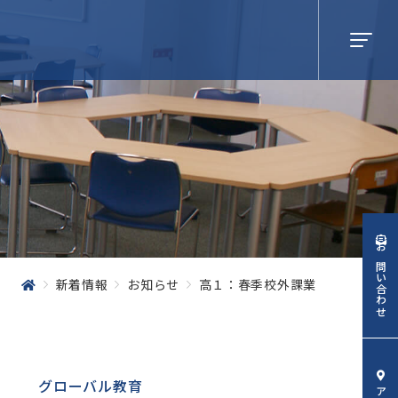
校生・
保護者の
皆様へ
業生の
皆様へ
お問い合わせ
域の
皆様へ
新着情報
お知らせ
高１：春季校外課業
グローバル教育
のサイトについて