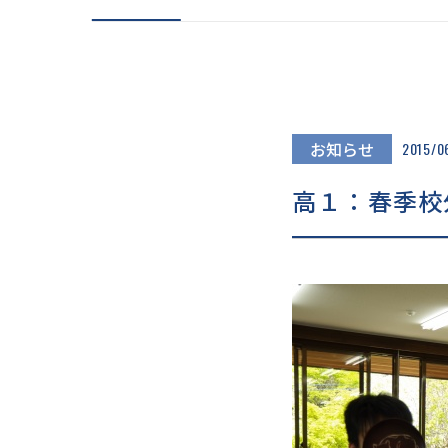
在校生の声
大学進
卒業生の声
卒業生
先生の声
キャリ
「卒業生」×「先生」
「先輩」×「後輩」
お知らせ
2015/0
高１：春季校