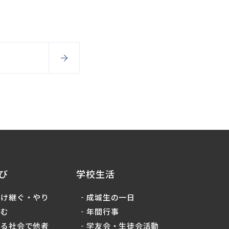
び
学校生活
受け継ぐ・やり
成城生の一日
育む
年間行事
ある社会で他者
学友会・生徒会活動