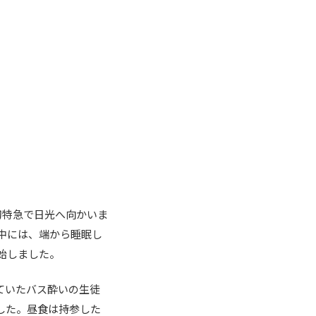
切特急で日光へ向かいま
中には、端から睡眠し
始しました。
ていたバス酔いの生徒
した。昼食は持参した