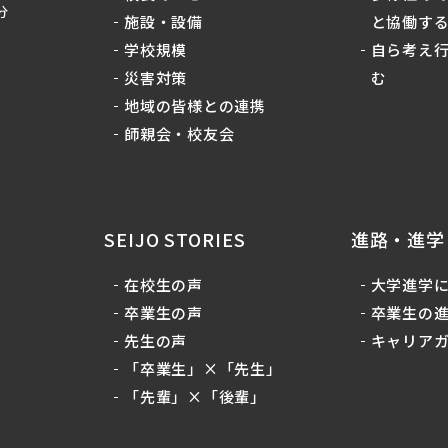
分
施設・設備
と協働す
学校規模
自ら考え
災害対策
む
地域の皆様との連携
師親会・校友会
SEIJO STORIES
進路・進学
在校生の声
大学進学
卒業生の声
卒業生の
先生の声
キャリア
「卒業生」×「先生」
「先輩」×「後輩」