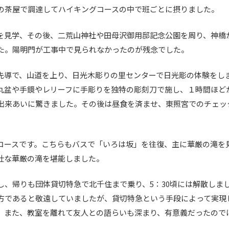
の茶屋で調達してハイキングコースの中で班ごとに摂りました。
を見学、その後、二荒山神社や田母沢御用邸記念公園を周り、神橋
た。陽明門が工事中で見られなかったのが残念でした。
先導で、山道を上り、日光木彫りの里センターで日光彫の体験をし
丸盆や手鏡やレリーフに手彫りを独特の彫刻刀で施し、１時間ほど
出来あいに驚きました。その後は昼食を済ませ、東照宮でのチェッ
コースです。こちらもバスで「いろは坂」を往復、主に華厳の滝を見
壮な華厳の滝を堪能しました。
し、帰りも団体貸切特急で北千住まで乗り、5：30頃には解散しま
方であると敬遠していましたが、貸切特急という手段によって実現
、また、教室を離れて友人との語らいも深まり、有意義だったので