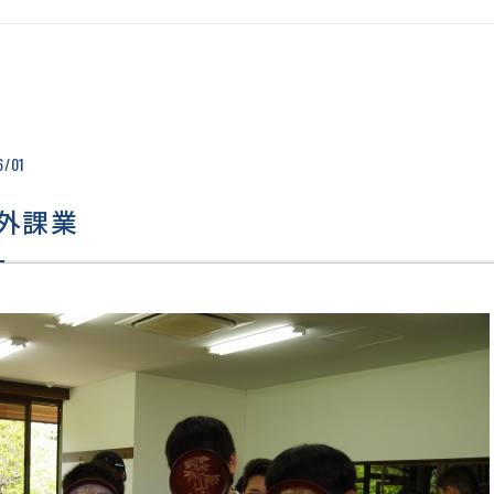
学に向けて
学校資料
個
の進路状況
学校説明会・イベント情
い
アガイダンス
報
クラブ見学会情報
生徒募集要項
WEB出願
6/01
入試結果
過去の入試問題
入試Q&A
外課業
採点者からのメッセージ
転入試験