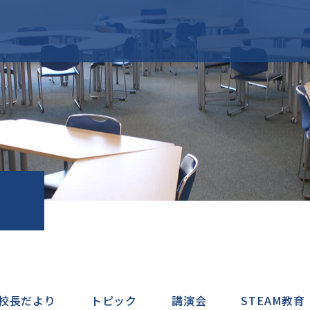
の学び
学校生活
・受け継ぐ・やり
成城生の一日
を育む
年間行事
在
のある社会で他者
学友会・生徒会活動
する力を育む
よくある質問Q＆A
卒
え行動する力を育
地
進学
入試情報
校長だより
トピック
講演会
STEAM教育
こ