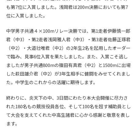
も第7位に入賞しました。浅岡君は200m決勝においても第7
位に入賞しました。
中学男子共通４×100mリレー決勝では、第1走者伊藤慎一郎
君（中3）・第2走者浅岡雅人君（中3）・第3走者佐藤正琢君
（中2）・大道壮唯君（中2）の2年生2名を起用したオーダー
で臨み、見事6位入賞を果たしました。また、入賞こそ逃し
ましたが男子共通800mの篠田有真君（中2）と1500mに出場
した萩田雄介君（中2）が3年生相手に健闘をみせてくれまし
た。中学生のこれからの活躍に期待します。
終わりに、炎天下の中、3日間にわたり本大会開催に尽力さ
れた180名もの競技役員各位、そして100名を超す補助員とし
て大会を支えてくれた中高生諸君に心から感謝と敬意を表し
ます。