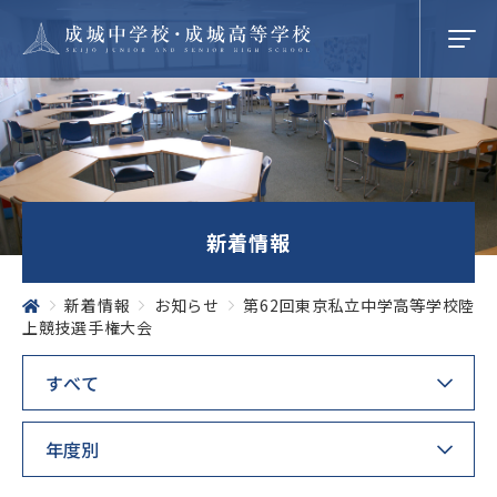
学校紹介
新着情報
成城での学び
新着情報
お知らせ
第62回東京私立中学高等学校陸
上競技選手権大会
学校生活
SEIJO STORIES