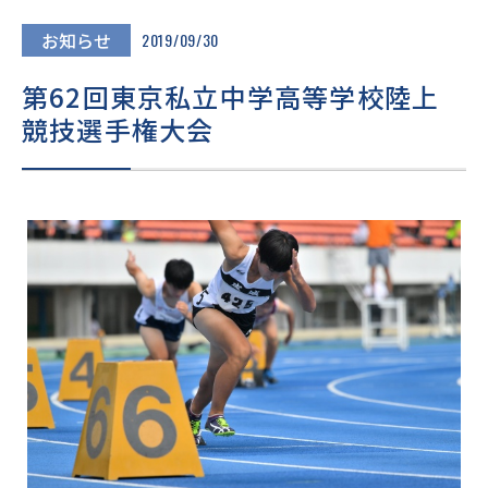
進路・進学
お知らせ
2019/09/30
入試情報
第62回東京私立中学高等学校陸上
競技選手権大会
在校生・
卒業生の
地域の
保護者の
皆様へ
皆様へ
皆様へ
このサイトについて
個人情報保護方針
いじめ防止基本方針
採用情報
文化祭
Today’s SEIJO