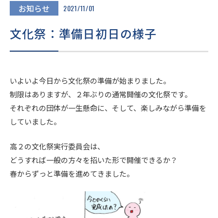
進路・進学
お知らせ
2021/11/01
文化祭：準備日初日の様子
入試情報
在校生・
いよいよ今日から文化祭の準備が始まりました。
卒業生の
地域の
保護者の
皆様へ
皆様へ
制限はありますが、２年ぶりの通常開催の文化祭です。
皆様へ
それぞれの団体が一生懸命に、そして、楽しみながら準備を
していました。
このサイトについて
個人情報保護方針
高２の文化祭実行委員会は、
いじめ防止基本方針
どうすれば一般の方々を招いた形で開催できるか？
春からずっと準備を進めてきました。
採用情報
文化祭
Today’s SEIJO