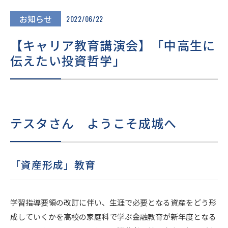
進路・進学
お知らせ
2022/06/22
入試情報
【キャリア教育講演会】「中高生に
伝えたい投資哲学」
在校生・
卒業生の
地域の
保護者の
皆様へ
皆様へ
皆様へ
テスタさん ようこそ成城へ
このサイトについて
個人情報保護方針
いじめ防止基本方針
「資産形成」教育
採用情報
文化祭
Today’s SEIJO
学習指導要領の改訂に伴い、生涯で必要となる資産をどう形
成していくかを高校の家庭科で学ぶ金融教育が新年度となる