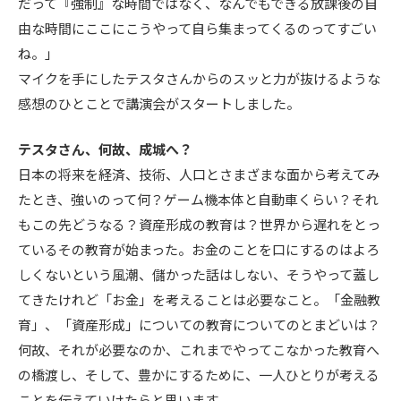
だって『強制』な時間ではなく、なんでもできる放課後の自
由な時間にここにこうやって自ら集まってくるのってすごい
ね。」
マイクを手にしたテスタさんからのスッと力が抜けるような
感想のひとことで講演会がスタートしました。
テスタさん、何故、成城へ？
日本の将来を経済、技術、人口とさまざまな面から考えてみ
たとき、強いのって何？ゲーム機本体と自動車くらい？それ
もこの先どうなる？資産形成の教育は？世界から遅れをとっ
ているその教育が始まった。お金のことを口にするのはよろ
しくないという風潮、儲かった話はしない、そうやって蓋し
てきたけれど「お金」を考えることは必要なこと。「金融教
育」、「資産形成」についての教育についてのとまどいは？
何故、それが必要なのか、これまでやってこなかった教育へ
の橋渡し、そして、豊かにするために、一人ひとりが考える
ことを伝えていけたらと思います。