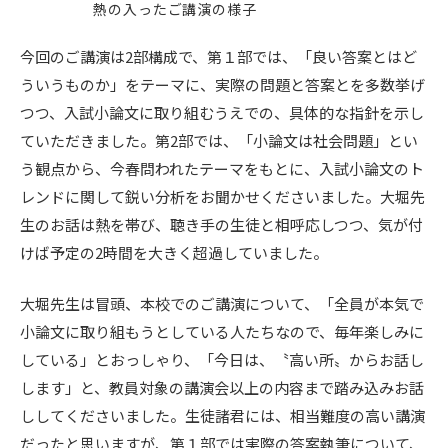
熱の入ったご講演の様子
今回のご講演は2部構成で、第１部では、「良い答案とはど
ういうものか」をテーマに、実際の問題と答案とを多数挙げ
つつ、入試小論文に取り組むうえでの、具体的な指針を示し
ていただきました。第2部では、「小論文は社会問題」とい
う観点から、今春問われたテーマをもとに、入試小論文のト
レンドに関して鋭い分析をお聞かせくださいました。大堀先
生のお話は熱を帯び、聴き手の生徒と相呼応しつつ、気が付
けば予定の2時間を大きく超過していました。
大堀先生は冒頭、本校でのご講演について、「全員が本気で
小論文に取り組もうとしている人たちなので、毎年楽しみに
している」とおっしゃり、「今日は、〝高い所〟からお話し
します」と、教員対象の講演会以上の内容まで踏み込みお話
ししてくださいました。生徒諸君には、相当難度の高い講演
だったと思いますが、第１部では実際の答案執筆について、