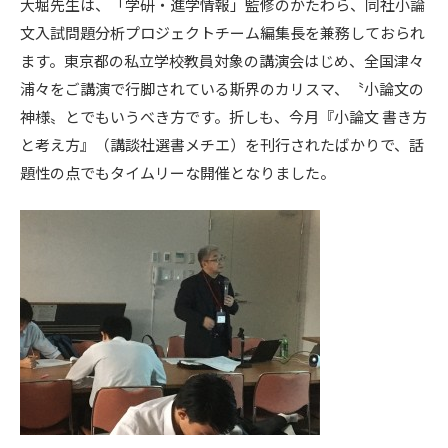
大堀先生は、「学研・進学情報」監修のかたわら、同社小論
文入試問題分析プロジェクトチーム編集長を兼務しておられ
ます。東京都の私立学校教員対象の講演会はじめ、全国津々
浦々をご講演で行脚されている斯界のカリスマ、〝小論文の
神様〟とでもいうべき方です。折しも、今月『小論文 書き方
と考え方』（講談社選書メチエ）を刊行されたばかりで、話
題性の点でもタイムリーな開催となりました。