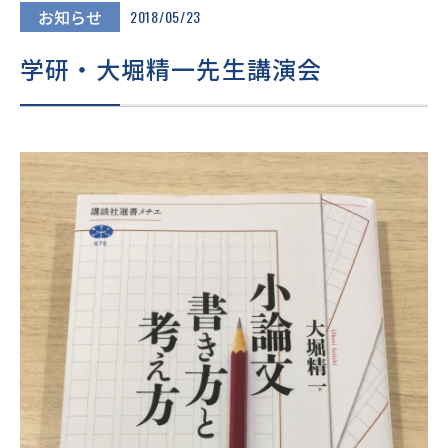
進路・進学
お知らせ
2018/05/23
学研・大堀精一先生講演会
入試情報
在校生・
卒業生の
地域の
保護者の
皆様へ
皆様へ
皆様へ
このサイトについて
個人情報保護方針
いじめ防止基本方針
採用情報
文化祭
Today’s SEIJO