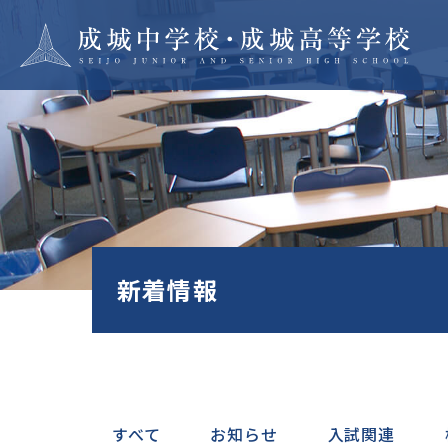
学校紹介
成城で
建学の精神・沿革
つなぐ
教育方針
抜く力
校長あいさつ
多様性
施設・設備
と協働
新着情報
学校規模
自ら考
災害対策
む
地域の皆様との連携
師親会・校友会
SEIJO STORIES
進路・
すべて
お知らせ
入試関連