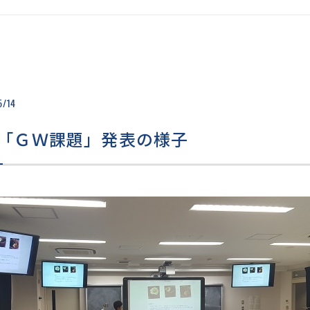
学に向けて
学校資料
個
の進路状況
学校説明会・イベント情
い
アガイダンス
報
クラブ見学会情報
生徒募集要項
WEB出願
5/14
入試結果
過去の入試問題
入試Q&A
「ＧＷ課題」発表の様子
採点者からのメッセージ
転入試験