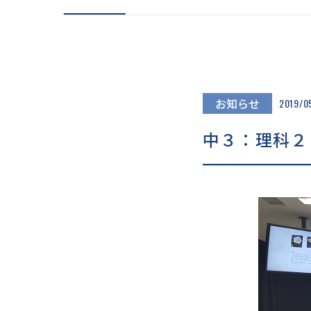
在校生の声
大学進
卒業生の声
卒業生
先生の声
キャリ
「卒業生」×「先生」
「先輩」×「後輩」
お知らせ
2019/0
中３：理科２