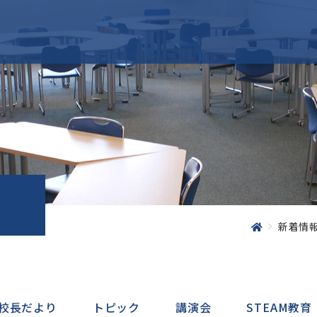
の学び
学校生活
・受け継ぐ・やり
成城生の一日
を育む
年間行事
在
のある社会で他者
学友会・生徒会活動
する力を育む
よくある質問Q＆A
卒
え行動する力を育
地
新着情
進学
入試情報
校長だより
トピック
講演会
STEAM教育
こ