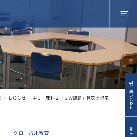
校生・
保護者の
皆様へ
業生の
皆様へ
お問い合わせ
域の
皆様へ
報
お知らせ
中３：理科２「ＧＷ課題」発表の様子
グローバル教育
のサイトについて